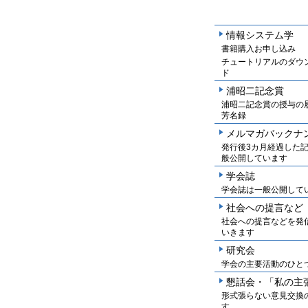
情報システム学
書籍購入お申し込み
チュートリアルのダウ
ド
浦昭二記念賞
浦昭二記念賞の授与の
芳名録
メルマガバックナ
発行後3カ月経過した
般公開しています
学会誌
学会誌は一般公開して
社会への提言など
社会への提言などを発
いきます
研究会
学会の主要活動のひと
懇話会・「私の主
形式張らない意見交換
す