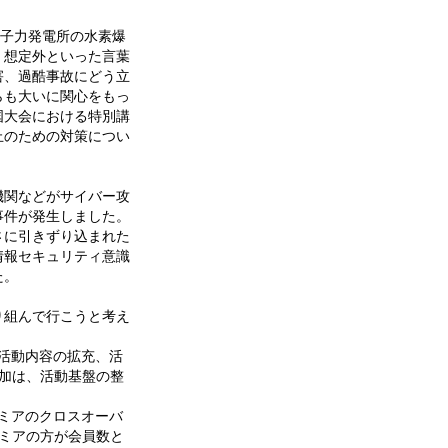
原子力発電所の水素爆
、想定外といった言葉
害、過酷事故にどう立
らも大いに関心をもっ
国大会における特別講
止のための対策につい
機関などがサイバー攻
事件が発生しました。
さに引きずり込まれた
情報セキュリティ意識
た。
り組んで行こうと考え
活動内容の拡充、活
加は、活動基盤の整
ミアのクロスオーバ
ミアの方が会員数と