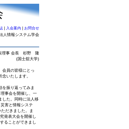
会
誌
|
入会案内
|
お問合せ
情報システム学会
法人
表理事 会長 杉野 隆
(国士舘大学)
。会員の皆様にとっ
祈念いたします。
動を振り返ってみま
、理事会を開催し、一
ました。同時に法人移
「災害と情報システ
いただきました。ま
研究発表大会を開催し
了することができまし