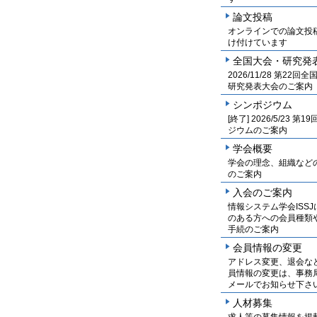
論文投稿
オンラインでの論文投
け付けています
全国大会・研究発
2026/11/28 第22回
研究発表大会のご案内
シンポジウム
[終了] 2026/5/23 第
ジウムのご案内
学会概要
学会の理念、組織など
のご案内
入会のご案内
情報システム学会ISSJ
のある方への会員種類
手続のご案内
会員情報の変更
アドレス変更、退会な
員情報の変更は、事務
メールでお知らせ下さ
人材募集