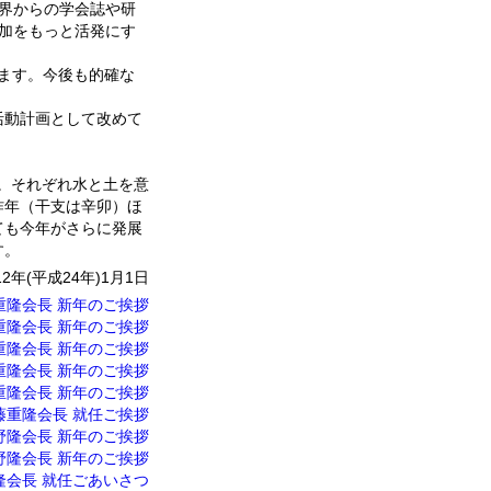
界からの学会誌や研
加をもっと活発にす
ます。今後も的確な
活動計画として改めて
す。それぞれ水と土を意
昨年（干支は辛卯）ほ
ても今年がさらに発展
す。
12年(平成24年)1月1日
藤重隆会長 新年のご挨拶
藤重隆会長 新年のご挨拶
藤重隆会長 新年のご挨拶
藤重隆会長 新年のご挨拶
藤重隆会長 新年のご挨拶
伊藤重隆会長 就任ご挨拶
杉野隆会長 新年のご挨拶
杉野隆会長 新年のご挨拶
野隆会長 就任ごあいさつ