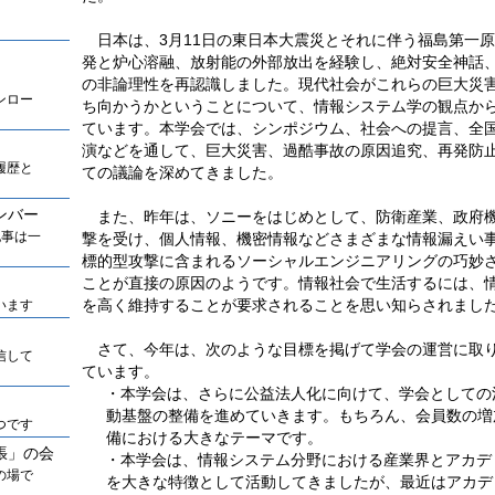
日本は、3月11日の東日本大震災とそれに伴う福島第一
発と炉心溶融、放射能の外部放出を経験し、絶対安全神話
の非論理性を再認識しました。現代社会がこれらの巨大災
ンロー
ち向かうかということについて、情報システム学の観点か
ています。本学会では、シンポジウム、社会への提言、全
演などを通して、巨大災害、過酷事故の原因追究、再発防
履歴と
ての議論を深めてきました。
ンバー
また、昨年は、ソニーをはじめとして、防衛産業、政府
記事は一
撃を受け、個人情報、機密情報などさまざまな情報漏えい
標的型攻撃に含まれるソーシャルエンジニアリングの巧妙
ことが直接の原因のようです。情報社会で生活するには、
を高く維持することが要求されることを思い知らされまし
います
さて、今年は、次のような目標を掲げて学会の運営に取
信して
ています。
・本学会は、さらに公益法人化に向けて、学会としての
動基盤の整備を進めていきます。もちろん、会員数の増
つです
備における大きなテーマです。
張」の会
・本学会は、情報システム分野における産業界とアカデ
の場で
を大きな特徴として活動してきましたが、最近はアカデ