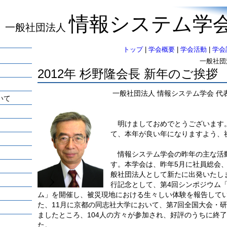
情報システム学
一般社団法人
トップ
|
学会概要
|
学会活動
|
学会
一般社団
2012年 杉野隆会長 新年のご挨拶
一般社団法人 情報システム学会 代
いて
明けましておめでとうございます
て、本年が良い年になりますよう、
情報システム学会の昨年の主な活
す。本学会は、昨年5月に社員総会
般社団法人として新たに出発いたし
行記念として、第4回シンポジウム
ム」を開催し、被災現地における生々しい体験を報告して
た、11月に京都の同志社大学において、第7回全国大会・
ましたところ、104人の方々が参加され、好評のうちに終
た。