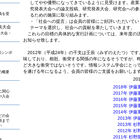
してやや優勢になってきているように見受けます。産業
究発表大会への論文投稿、研究発表大会、研究会への参
稿を受
るための施策に取り組みます。
・「社会への提言」は会員の皆様にご好評いただいてい
表大会
テーマを選択し、社会への貢献を果たしていきます。
全国大会・
これらの目標の具体的な実行計画については、来年度の
お知らせ致します。
2012年（平成24年）の干支は壬辰（みずのえたつ）で
19回シンポ
味しており、相剋、衝突する関係の年になるそうですが、
ど大きな衝突ではないそうです。情報システム学会にとっ
を遂げる年になるよう、会員の皆様のご支援をお願いしま
の概要
20
2018年 伊
に関心
2017年 伊
や入会
2016年 伊
2015年 伊
2014年 伊
どの会
2013年 
局まで
2013年 
い
2012年 
2011年 杉