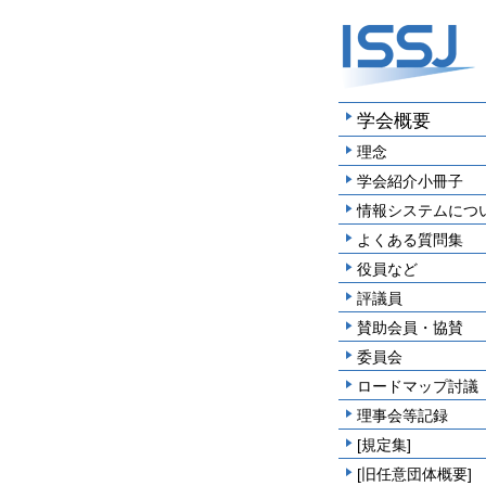
学会概要
理念
学会紹介小冊子
情報システムにつ
よくある質問集
役員など
評議員
賛助会員・協賛
委員会
ロードマップ討議
理事会等記録
[規定集]
[旧任意団体概要]